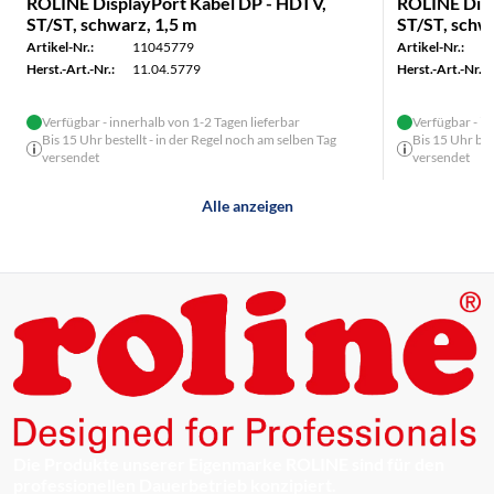
ROLINE DisplayPort Kabel DP - HDTV,
ROLINE Disp
ST/ST, schwarz, 1,5 m
ST/ST, schw
Artikel-Nr.:
11045779
Artikel-Nr.:
Herst.-Art.-Nr.:
11.04.5779
Herst.-Art.-Nr.:
Verfügbar - innerhalb von 1-2 Tagen lieferbar
Verfügbar - in
Bis 15 Uhr bestellt - in der Regel noch am selben Tag
Bis 15 Uhr bes
versendet
versendet
Alle anzeigen
Die Produkte unserer Eigenmarke ROLINE sind für den
professionellen Dauerbetrieb konzipiert.