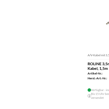
A/V-Kabel mit 3
ROLINE 3,5m
Kabel, 1,5m
Artikel-Nr.:
Herst.-Art.-Nr.:
Verfügbar - in
Bis 15 Uhr bes
versendet