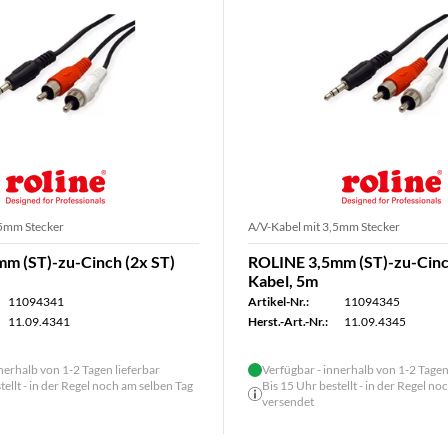
,5mm Stecker
A/V-Kabel mit 3,5mm Stecker
m (ST)-zu-Cinch (2x ST)
ROLINE 3,5mm (ST)-zu-Cinc
Kabel, 5m
11094341
Artikel-Nr.:
11094345
11.09.4341
Herst.-Art.-Nr.:
11.09.4345
nerhalb von 1-2 Tagen lieferbar
Verfügbar - innerhalb von 1-2 Tagen
tellt - in der Regel noch am selben Tag
Bis 15 Uhr bestellt - in der Regel n
versendet