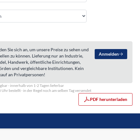
en Sie sich an, um unsere Preise zu sehen und
Anmelden
ellen zu können. Lieferung nur an Industrie,
del, Handwerk, öffentliche Einrichtungen,
örden und vergleichbare Institutionen. Kein
kauf an Privatpersonen!
gbar - innerhalb von 1-2 Tagen lieferbar
5 Uhr bestellt - in der Regel noch am selben Tag versendet
PDF herunterladen