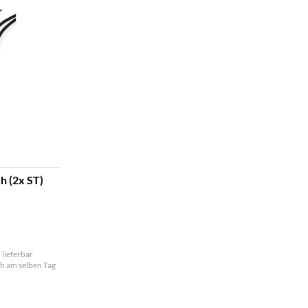
h (2x ST)
 lieferbar
och am selben Tag