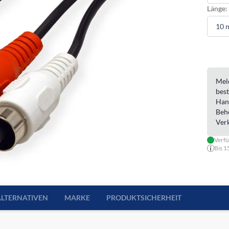
Länge:
Meld
best
Han
Beh
Ver
Verfü
Bis 1
ALTERNATIVEN
MARKE
PRODUKTSICHERHEIT