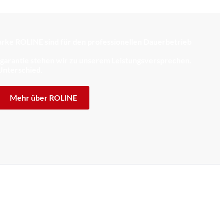
rke ROLINE sind für den professionellen Dauerbetrieb
sgarantie stehen wir zu unserem Leistungsversprechen.
Unterschied.
Mehr über ROLINE