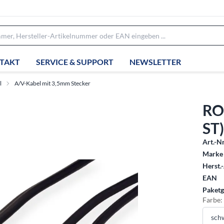
TAKT
SERVICE & SUPPORT
NEWSLETTER
l
A/V-Kabel mit 3,5mm Stecker
RO
ST
Art.-Nr
Marke 
Herst.-
EAN
Paketg
Farbe: