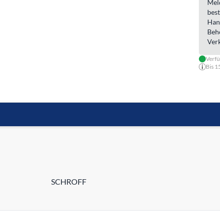
Meld
best
Han
Beh
Ver
Verfü
Bis 1
SCHROFF