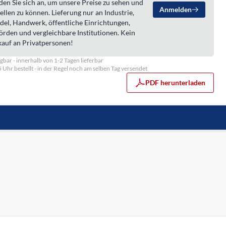
en Sie sich an, um unsere Preise zu sehen und
Anmelden
ellen zu können. Lieferung nur an Industrie,
del, Handwerk, öffentliche Einrichtungen,
örden und vergleichbare Institutionen. Kein
kauf an Privatpersonen!
gbar - innerhalb von 1-2 Tagen lieferbar
5 Uhr bestellt - in der Regel noch am selben Tag versendet
PDF herunterladen