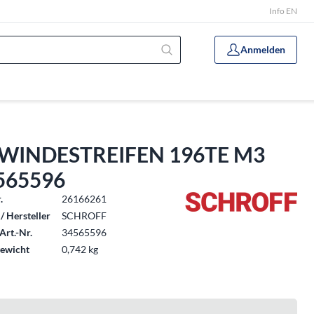
Info EN
Anmelden
WINDESTREIFEN 196TE M3
565596
.
26166261
/ Hersteller
SCHROFF
Art.-Nr.
34565596
ewicht
0,742 kg