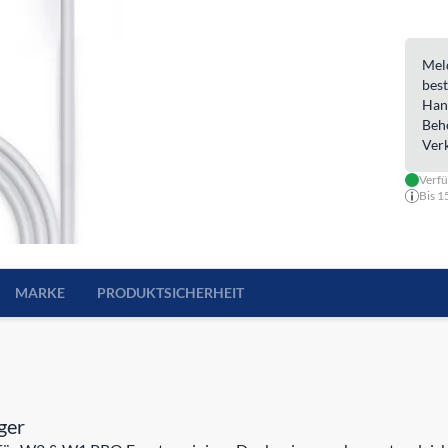
Meld
best
Han
Beh
Ver
Verfü
Bis 1
MARKE
PRODUKTSICHERHEIT
ger