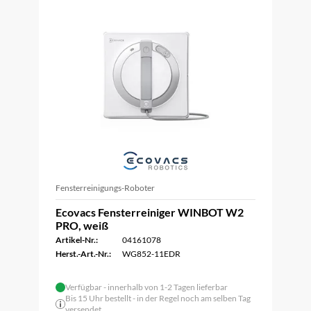
Fensterreinigungs-Roboter
Ecovacs Fensterreiniger WINBOT W2
PRO, weiß
Artikel-Nr.:
04161078
Herst.-Art.-Nr.:
WG852-11EDR
Verfügbar - innerhalb von 1-2 Tagen lieferbar
Bis 15 Uhr bestellt - in der Regel noch am selben Tag
versendet