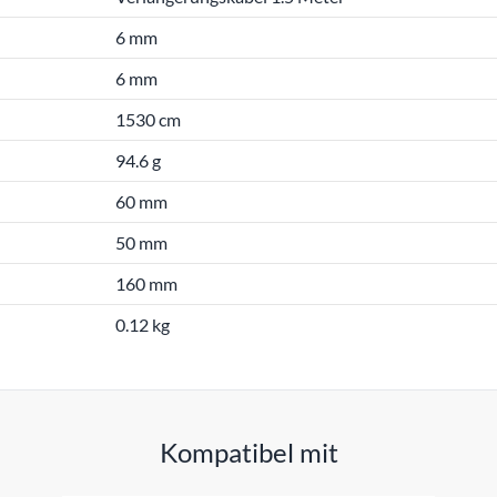
6 mm
6 mm
1530 cm
94.6 g
60 mm
50 mm
160 mm
0.12 kg
Kompatibel mit