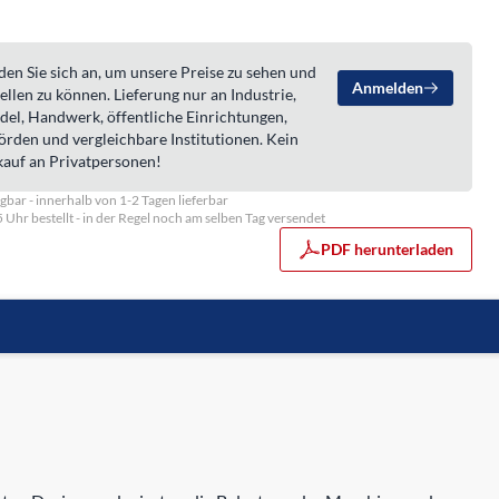
en Sie sich an, um unsere Preise zu sehen und
Anmelden
ellen zu können. Lieferung nur an Industrie,
del, Handwerk, öffentliche Einrichtungen,
örden und vergleichbare Institutionen. Kein
kauf an Privatpersonen!
gbar - innerhalb von 1-2 Tagen lieferbar
5 Uhr bestellt - in der Regel noch am selben Tag versendet
PDF herunterladen