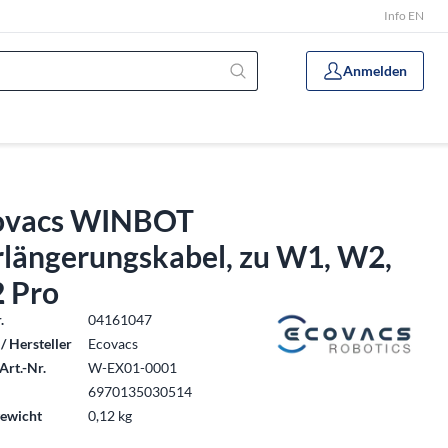
Info EN
Anmelden
ovacs WINBOT
rlängerungskabel, zu W1, W2,
 Pro
.
04161047
/ Hersteller
Ecovacs
Art.-Nr.
W-EX01-0001
6970135030514
ewicht
0,12 kg