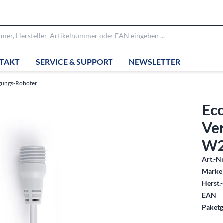
TAKT
SERVICE & SUPPORT
NEWSLETTER
igungs-Roboter
Ec
Ve
W2
Art.-Nr
Marke 
Herst.-
EAN
Paketg