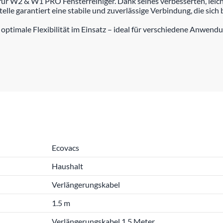
für W2 & W1 PRO Fensterreiniger. Dank seines verbesserten, leic
elle garantiert eine stabile und zuverlässige Verbindung, die sich
optimale Flexibilität im Einsatz – ideal für verschiedene Anwendu
Ecovacs
Haushalt
Verlängerungskabel
1.5 m
Verlängerungskabel 1.5 Meter