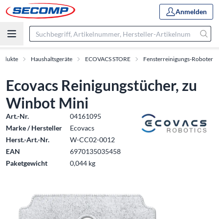
Anmelden
rodukte
Haushaltsgeräte
ECOVACS STORE
Fensterreinigungs-Roboter
Ecovacs Reinigungstücher, zu
Winbot Mini
Art.-Nr.
04161095
Marke / Hersteller
Ecovacs
Herst.-Art.-Nr.
W-CC02-0012
EAN
6970135035458
Paketgewicht
0,044 kg