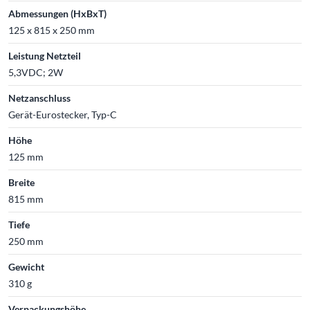
Abmessungen (HxBxT)
125 x 815 x 250 mm
Leistung Netzteil
5,3VDC; 2W
Netzanschluss
Gerät-Eurostecker, Typ-C
Höhe
125 mm
Breite
815 mm
Tiefe
250 mm
Gewicht
310 g
Verpackungshöhe