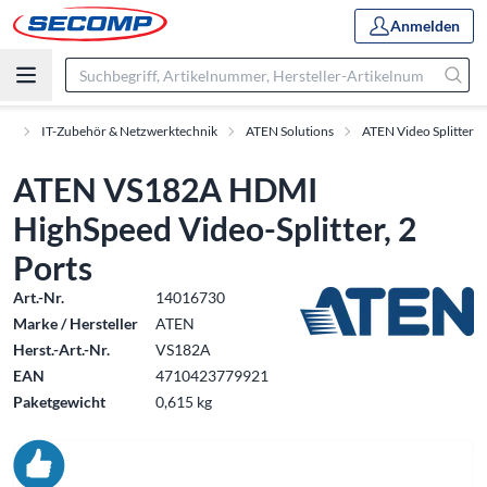
Anmelden
te
IT-Zubehör & Netzwerktechnik
ATEN Solutions
ATEN Video Splitter
ATEN VS182A HDMI
HighSpeed Video-Splitter, 2
Ports
Art.-Nr.
14016730
Marke / Hersteller
ATEN
Herst.-Art.-Nr.
VS182A
EAN
4710423779921
Paketgewicht
0,615 kg