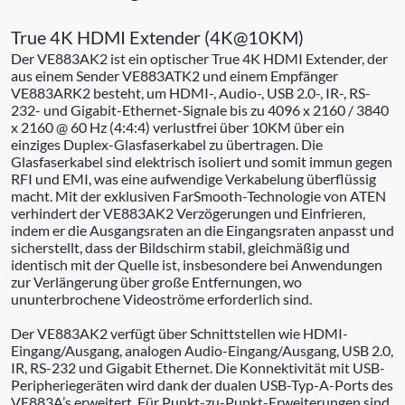
True 4K HDMI Extender (4K@10KM)
Der VE883AK2 ist ein optischer True 4K HDMI Extender, der
aus einem Sender VE883ATK2 und einem Empfänger
VE883ARK2 besteht, um HDMI-, Audio-, USB 2.0-, IR-, RS-
232- und Gigabit-Ethernet-Signale bis zu 4096 x 2160 / 3840
x 2160 @ 60 Hz (4:4:4) verlustfrei über 10KM über ein
einziges Duplex-Glasfaserkabel zu übertragen. Die
Glasfaserkabel sind elektrisch isoliert und somit immun gegen
RFI und EMI, was eine aufwendige Verkabelung überflüssig
macht. Mit der exklusiven FarSmooth-Technologie von ATEN
verhindert der VE883AK2 Verzögerungen und Einfrieren,
indem er die Ausgangsraten an die Eingangsraten anpasst und
sicherstellt, dass der Bildschirm stabil, gleichmäßig und
identisch mit der Quelle ist, insbesondere bei Anwendungen
zur Verlängerung über große Entfernungen, wo
ununterbrochene Videoströme erforderlich sind.
Der VE883AK2 verfügt über Schnittstellen wie HDMI-
Eingang/Ausgang, analogen Audio-Eingang/Ausgang, USB 2.0,
IR, RS-232 und Gigabit Ethernet. Die Konnektivität mit USB-
Peripheriegeräten wird dank der dualen USB-Typ-A-Ports des
VE883A’s erweitert. Für Punkt-zu-Punkt-Erweiterungen sind