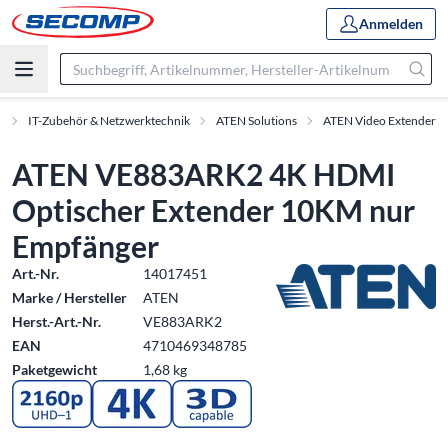
Anmelden
e
IT-Zubehör & Netzwerktechnik
ATEN Solutions
ATEN Video Extender
ATEN VE883ARK2 4K HDMI
Optischer Extender 10KM nur
Empfänger
Art.-Nr.
14017451
Marke / Hersteller
ATEN
Herst.-Art.-Nr.
VE883ARK2
EAN
4710469348785
Paketgewicht
1,68 kg