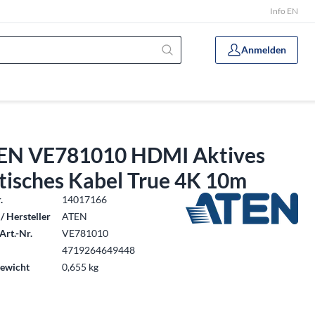
Info EN
Anmelden
EN VE781010 HDMI Aktives
tisches Kabel True 4K 10m
.
14017166
/ Hersteller
ATEN
Art.-Nr.
VE781010
4719264649448
ewicht
0,655 kg