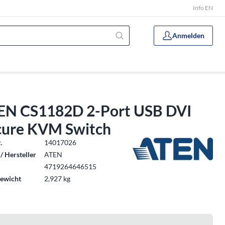
Info EN
Anmelden
EN CS1182D 2-Port USB DVI
cure KVM Switch
.
14017026
/ Hersteller
ATEN
4719264646515
ewicht
2,927 kg