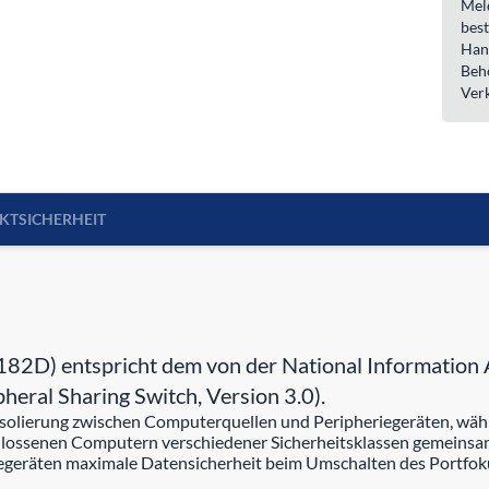
Meld
best
Han
Beh
Ver
KTSICHERHEIT
D) entspricht dem von der National Information As
pheral Sharing Switch, Version 3.0).
olierung zwischen Computerquellen und Peripheriegeräten, währen
senen Computern verschiedener Sicherheitsklassen gemeinsam gen
geräten maximale Datensicherheit beim Umschalten des Portfokus 