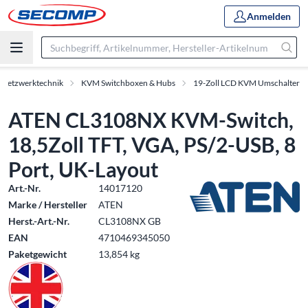
Anmelden
 Netzwerktechnik
KVM Switchboxen & Hubs
19-Zoll LCD KVM Umschalter
ATEN CL3108NX KVM-Switch,
18,5Zoll TFT, VGA, PS/2-USB, 8
Port, UK-Layout
Art.-Nr.
14017120
Marke / Hersteller
ATEN
Herst.-Art.-Nr.
CL3108NX GB
EAN
4710469345050
Paketgewicht
13,854 kg