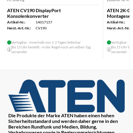
ATEN CV190 DisplayPort
ATEN 2K-000
Konsolenkonverter
Montageset
Artikel-Nr.:
14017157
Artikel-Nr.:
Herst.-Art.-Nr.:
CV190
Herst.-Art.-Nr.:
Verfügbar - innerhalb von 1-2 Tagen lieferbar
Verfügbar - in
Bis 15 Uhr bestellt - in der Regel noch am selben Tag
Bis 15 Uhr bes
versendet
versendet
Die Produkte der Marke ATEN haben einen hohen
Sicherheitsstandard und werden daher gerne in den
Bereichen Rundfunk und Medien, Bildung,
Verkehrswesen sowie in Regierungseinrichtungen