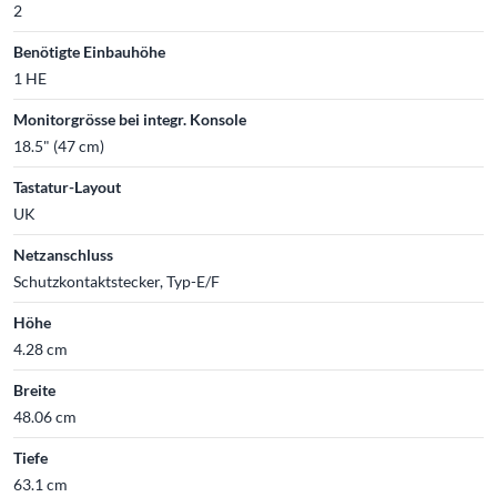
2
Benötigte Einbauhöhe
1 HE
Monitorgrösse bei integr. Konsole
18.5" (47 cm)
Tastatur-Layout
UK
Netzanschluss
Schutzkontaktstecker, Typ-E/F
Höhe
4.28 cm
Breite
48.06 cm
Tiefe
63.1 cm