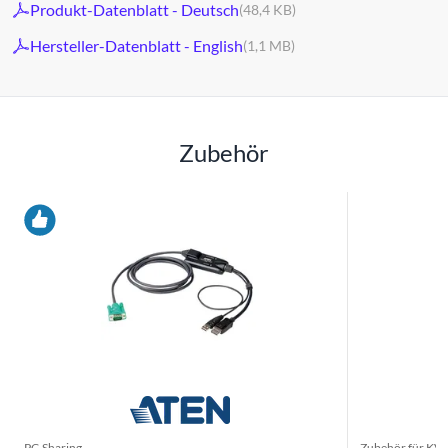
Produkt-Datenblatt - Deutsch
(48,4 KB)
Hersteller-Datenblatt - English
(1,1 MB)
Zubehör
PC-Sharing
Zubehör für KV