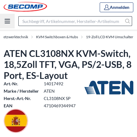
Anmelden
 Netzwerktechnik
KVM Switchboxen & Hubs
19-Zoll LCD KVM Umschalter
ATEN CL3108NX KVM-Switch,
18,5Zoll TFT, VGA, PS/2-USB, 8
Port, ES-Layout
Art.-Nr.
14017492
Marke / Hersteller
ATEN
Herst.-Art.-Nr.
CL3108NX SP
EAN
4710469344947