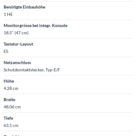
Benötigte Einbauhöhe
1 HE
Monitorgrösse bei integr. Konsole
18.5" (47 cm)
Tastatur-Layout
ES
Netzanschluss
Schutzkontaktstecker, Typ-E/F
Höhe
4.28 cm
Breite
48.06 cm
Tiefe
63.1 cm