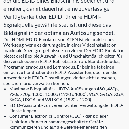
der die EDID eines Bildschirms speichert und
emuliert, damit dauerhaft eine zuverlässige
Verfügbarkeit der EDID für eine HDMI-
Signalquelle gewährleistet ist, und diese das
Bildsignal in der optimalen Auflösung sendet.
Der HDMI-EDID-Emulator von ATEN ist ein praktisches
Werkzeug, wenn es darum geht, in einer Videoinstallation
maximale Anzeigeergebnisse zu erzielen. Der EDID-Emulator
bietet drei flexible Auswahl- und Umschaltmöglichkeiten für
die verschiedenen EDID-Betriebsarten an: Standardmodus,
Programmiermodus und Lernmodus. Er beinhaltet einen
einfach zu handhabenden EDID-Assistenten, über den die
Anwender die EDID-Einstellungen kinderleicht einsehen,
speichern und verwalten können.
Maximale Bildqualität - HDTV-Auflösungen 480i, 480p,
720i, 720p, 1080i, 1080p (1920 x 1080); VGA, SVGA, XGA,
SXGA, UXGA und WUXGA (1920 x 1200)
EDID-Assistant - zur vereinfachten Verwaltung der EDID-
Einstellungen
Consumer Electronics Control (CEC) - dank dieser
Funktion können zusammengeschaltete Geräte
kommunizieren und auf die Befehle einer einzigen