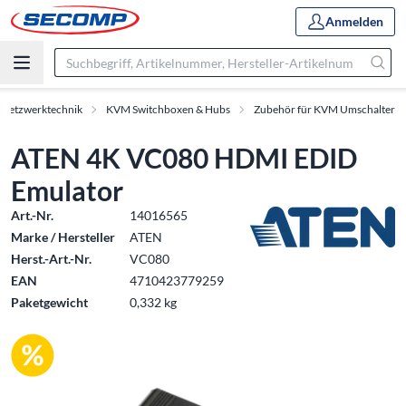
Anmelden
 Netzwerktechnik
KVM Switchboxen & Hubs
Zubehör für KVM Umschalter
ATEN 4K VC080 HDMI EDID
Emulator
Art.-Nr.
14016565
Marke / Hersteller
ATEN
Herst.-Art.-Nr.
VC080
EAN
4710423779259
Paketgewicht
0,332 kg