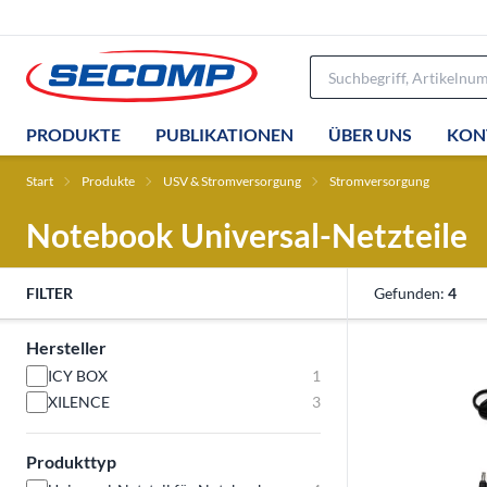
PRODUKTE
PUBLIKATIONEN
ÜBER UNS
KON
Start
Produkte
USV & Stromversorgung
Stromversorgung
Notebook Universal-Netzteile
FILTER
Gefunden:
4
Hersteller
ICY BOX
1
XILENCE
3
Produkttyp