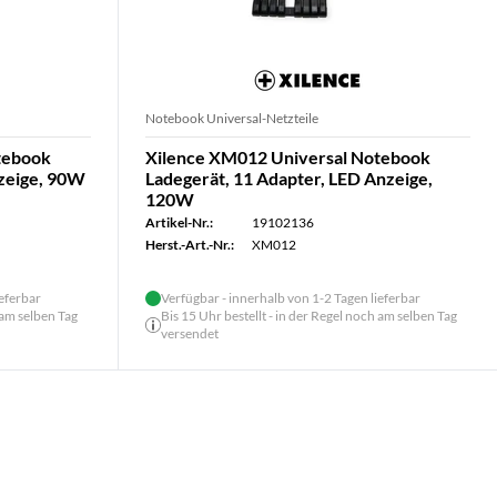
Notebook Universal-Netzteile
tebook
Xilence XM012 Universal Notebook
nzeige, 90W
Ladegerät, 11 Adapter, LED Anzeige,
120W
Artikel-Nr.:
19102136
Herst.-Art.-Nr.:
XM012
ieferbar
Verfügbar - innerhalb von 1-2 Tagen lieferbar
 am selben Tag
Bis 15 Uhr bestellt - in der Regel noch am selben Tag
versendet