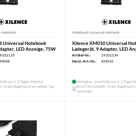
-Netzteile
Notebook Universal-Netzteile
8 Universal Notebook
Xilence XM010 Universal No
Adapter, LED Anzeige, 75W
Ladegerät, 9 Adapter, LED A
9102133
Artikel-Nr.:
19102134
M008
Herst.-Art.-Nr.:
XM010
halb von 1-2 Tagen lieferbar
Verfügbar - innerhalb von 1-2 Tagen l
lt - in der Regel noch am selben Tag
Bis 15 Uhr bestellt - in der Regel noch
versendet