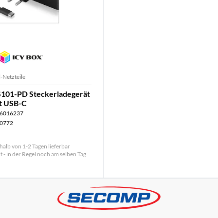
-Netzteile
S101-PD Steckerladegerät
t USB-C
6016237
0772
halb von 1-2 Tagen lieferbar
lt - in der Regel noch am selben Tag