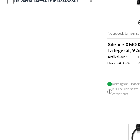
Universal-Netzteil für Notebooks
4
Notebook Universal
Xilence XM00
Ladegerät, 9 
Artikel-Nr.:
1
Herst.-Art.-Nr.:
X
Verfügbar - inner
Bis 15 Uhr bestel
versendet