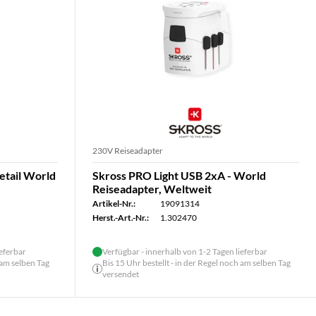
230V Reiseadapter
tail World
Skross PRO Light USB 2xA - World
Reiseadapter, Weltweit
Artikel-Nr.:
19091314
Herst.-Art.-Nr.:
1.302470
ieferbar
Verfügbar - innerhalb von 1-2 Tagen lieferbar
 am selben Tag
Bis 15 Uhr bestellt - in der Regel noch am selben Tag
versendet