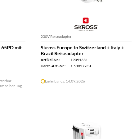
230V Reiseadapter
C 65PD mit
Skross Europe to Switzerland + Italy +
Brazil Reiseadapter
Artikel-Nr.:
19091331
Herst.-Art.-Nr.:
1.500272C-E
ieferbar
Lieferbar ca. 14.09.2026
 am selben Tag