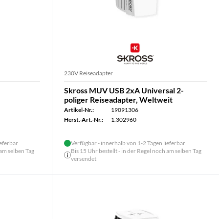
230V Reiseadapter
Skross MUV USB 2xA Universal 2-
poliger Reiseadapter, Weltweit
Artikel-Nr.:
19091306
Herst.-Art.-Nr.:
1.302960
ieferbar
Verfügbar - innerhalb von 1-2 Tagen lieferbar
 am selben Tag
Bis 15 Uhr bestellt - in der Regel noch am selben Tag
versendet