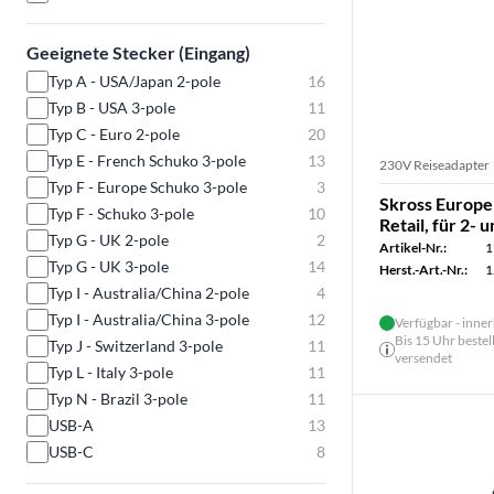
Geeignete Stecker (Eingang)
Typ A - USA/Japan 2-pole
16
Typ B - USA 3-pole
11
Typ C - Euro 2-pole
20
Typ E - French Schuko 3-pole
13
230V Reiseadapter
Typ F - Europe Schuko 3-pole
3
Skross Europe
Typ F - Schuko 3-pole
10
Retail, für 2- 
Typ G - UK 2-pole
2
Artikel-Nr.:
1
Typ G - UK 3-pole
14
Herst.-Art.-Nr.:
1
Typ I - Australia/China 2-pole
4
Typ I - Australia/China 3-pole
12
Verfügbar - inner
Bis 15 Uhr bestel
Typ J - Switzerland 3-pole
11
versendet
Typ L - Italy 3-pole
11
Typ N - Brazil 3-pole
11
USB-A
13
USB-C
8