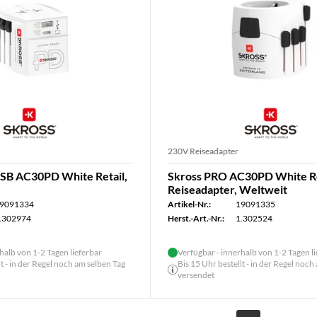
230V Reiseadapter
SB AC30PD White Retail,
Skross PRO AC30PD White Re
Reiseadapter, Weltweit
9091334
Artikel-Nr.:
19091335
.302974
Herst.-Art.-Nr.:
1.302524
halb von 1-2 Tagen lieferbar
Verfügbar - innerhalb von 1-2 Tagen l
lt - in der Regel noch am selben Tag
Bis 15 Uhr bestellt - in der Regel noch
versendet