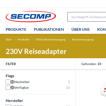
PRODUKTE
PUBLIKATIONEN
ÜBER UNS
KON
Start
Produkte
USV & Stromversorgung
Stromversorgung
230V Reiseadapter
FILTER
Gefunden:
23
Flags
Neuheiten
3
Verfügbar
22
Hersteller