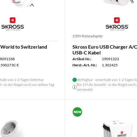
230V Reiseadapter
World to Switzerland
Skross Euro USB Charger A/
USB-C Kabel
9091338
Artikel-Nr.:
19091323
.500273C-E
Herst.-Art.-Nr.:
1.302425
halb von 1-2 Tagen lieferbar
Verfügbar - innerhalb von 1-2 Tagen l
lt - in der Regel noch am selben Tag
Bis 15 Uhr bestellt - in der Regel noch
versendet