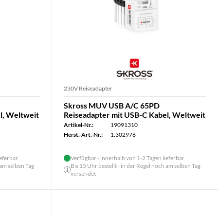
230V Reiseadapter
Skross MUV USB A/C 65PD
l, Weltweit
Reiseadapter mit USB-C Kabel, Weltweit
Artikel-Nr.:
19091310
Herst.-Art.-Nr.:
1.302976
ieferbar
Verfügbar - innerhalb von 1-2 Tagen lieferbar
 am selben Tag
Bis 15 Uhr bestellt - in der Regel noch am selben Tag
versendet