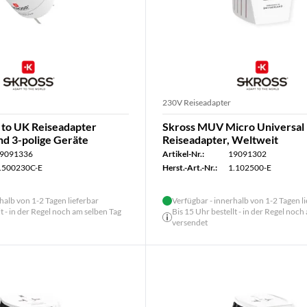
230V Reiseadapter
 to UK Reiseadapter
Skross MUV Micro Universal
und 3-polige Geräte
Reiseadapter, Weltweit
9091336
Artikel-Nr.:
19091302
.500230C-E
Herst.-Art.-Nr.:
1.102500-E
halb von 1-2 Tagen lieferbar
Verfügbar - innerhalb von 1-2 Tagen l
lt - in der Regel noch am selben Tag
Bis 15 Uhr bestellt - in der Regel noch
versendet