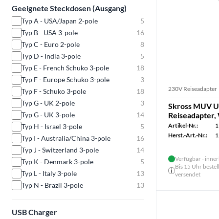
Geeignete Steckdosen (Ausgang)
Typ A - USA/Japan 2-pole
5
Typ B - USA 3-pole
16
Typ C - Euro 2-pole
8
Typ D - India 3-pole
5
Typ E - French Schuko 3-pole
18
Typ F - Europe Schuko 3-pole
3
230V Reiseadapter
Typ F - Schuko 3-pole
18
Typ G - UK 2-pole
3
Skross MUV U
Typ G - UK 3-pole
14
Reiseadapter,
Artikel-Nr.:
1
Typ H - Israel 3-pole
5
Herst.-Art.-Nr.:
1
Typ I - Australia/China 3-pole
16
Typ J - Switzerland 3-pole
14
Verfügbar - inner
Typ K - Denmark 3-pole
5
Bis 15 Uhr bestel
Typ L - Italy 3-pole
13
versendet
Typ N - Brazil 3-pole
13
USB Charger