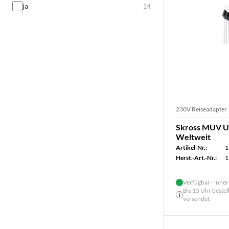
ja
14
230V Reiseadapter
Skross MUV U
Weltweit
Artikel-Nr.:
1
Herst.-Art.-Nr.:
1
Verfügbar - inner
Bis 15 Uhr bestel
versendet