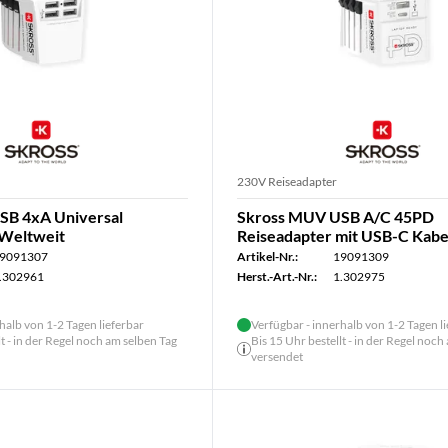
230V Reiseadapter
SB 4xA Universal
Skross MUV USB A/C 45PD
 Weltweit
Reiseadapter mit USB-C Kabe
9091307
Artikel-Nr.:
19091309
.302961
Herst.-Art.-Nr.:
1.302975
halb von 1-2 Tagen lieferbar
Verfügbar - innerhalb von 1-2 Tagen l
lt - in der Regel noch am selben Tag
Bis 15 Uhr bestellt - in der Regel noch
versendet