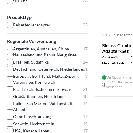
SKROSS
23
Produkttyp
Reisesteckeradapter
23
230V Reiseadapter
Regionale Verwendung
Skross Combo 
Argentinien, Australien, China,
17
Adapter-Set
Neuseeland und Papua-Neuguinea
Artikel-Nr.:
1
Brasilien, Südafrika
14
Herst.-Art.-Nr.:
1
Deutschland, Österreich, Niederlande
21
Europa außer Irland, Malta, Zypern,
3
Verfügbar - inner
Vereinigtes Königreich
Bis 15 Uhr bestel
versendet
Frankreich, Tschechien, Slowakei
21
Großbritannien, Nordirland
18
Italien, San Marino, Vatikanstadt,
14
Albanien
Ohne Einschränkung
17
Schweiz, Liechtenstein
15
USA, Kanada, Japan
17