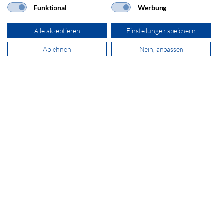
Funktional
Werbung
ADRESSE
Alle akzeptieren
Einstellungen speichern
SECOMP Electronic Components GmbH
Ablehnen
Nein, anpassen
Postfach 43000
1011 Wien
+43 800 29 37 58
sales@secomp.at
Newsletter abonnieren