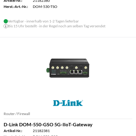
Artikel-Nr.:
21182380
Herst.-Art.-Nr.:
DOM-530-TSO
Verfügbar - innerhalb von 1-2 Tagen lieferbar
Bis 15 Uhr bestellt - in der Regel noch am selben Tag versendet
Router / Firewall
D-Link DOM-550-GSO 5G-IIoT-Gateway
Artikel-Nr.:
21182381