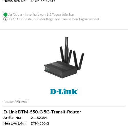
Herst.-Art.-Nr.:
DOM-550-GSO
Verfügbar - innerhalb von 1-2 Tagen lieferbar
Bis 15 Uhr bestellt - in der Regel noch am selben Tag versendet
Router / Firewall
D-Link DTM-550-G 5G-Transit-Router
Artikel-Nr.:
21182384
Herst.-Art.-Nr.:
DTM-550-G