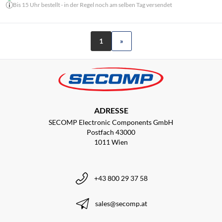
Bis 15 Uhr bestellt - in der Regel noch am selben Tag versendet
1
»
ADRESSE
SECOMP Electronic Components GmbH
Postfach 43000
1011 Wien
+43 800 29 37 58
sales@secomp.at