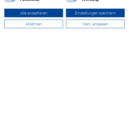
1011 Wien
Alle akzeptieren
Einstellungen speichern
Ablehnen
Nein, anpassen
+43 800 29 37 58
sales@secomp.at
Newsletter abonnieren