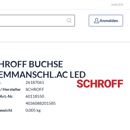
Info EN
Anmelden
HROFF BUCHSE
EMMANSCHL.AC LED
.
26187061
/ Hersteller
SCHROFF
Art.-Nr.
60118550
4036088201585
ewicht
0,005 kg