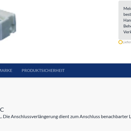
Meld
best
Han
Beh
Ver
Liefe
MARKE
PRODUKTSICHERHEIT
AC
 Die Anschlussverlängerung dient zum Anschluss benachbarter L