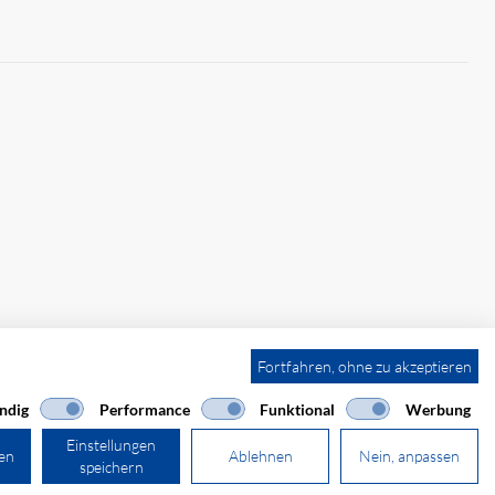
Fortfahren, ohne zu akzeptieren
ndig
Performance
Funktional
Werbung
Einstellungen
ren
Ablehnen
Nein, anpassen
speichern
powered by polynorm