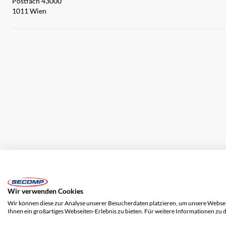
Postfach 43000
1011 Wien
Impressum
AGB
Haftungsausschluss
Datenschutz
Wir verwenden Cookies
Wir können diese zur Analyse unserer Besucherdaten platzieren, um unsere Webseit
Ihnen ein großartiges Webseiten-Erlebnis zu bieten. Für weitere Informationen zu 
© 2026 SECOMP Electronic Components GmbH. Alle Rechte vorbehalten.