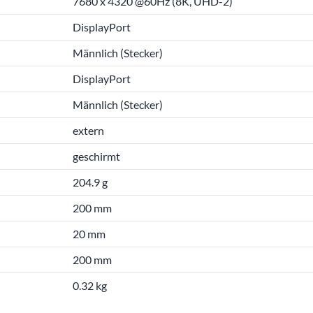
7680 x 4320 @60Hz (8K, UHD-2)
DisplayPort
Männlich (Stecker)
DisplayPort
Männlich (Stecker)
extern
geschirmt
204.9 g
200 mm
20 mm
200 mm
0.32 kg