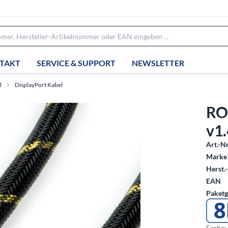
TAKT
SERVICE & SUPPORT
NEWSLETTER
l
DisplayPort Kabel
RO
v1.
Art.-Nr
Marke 
Herst.-
EAN
Paketg
Farbe: