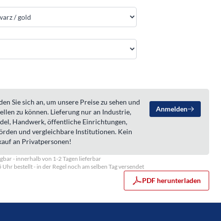
en Sie sich an, um unsere Preise zu sehen und
Anmelden
ellen zu können. Lieferung nur an Industrie,
del, Handwerk, öffentliche Einrichtungen,
örden und vergleichbare Institutionen. Kein
kauf an Privatpersonen!
gbar - innerhalb von 1-2 Tagen lieferbar
5 Uhr bestellt - in der Regel noch am selben Tag versendet
PDF herunterladen