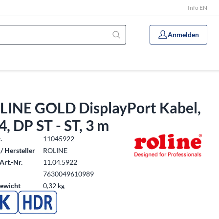
Info EN
Anmelden
LINE GOLD DisplayPort Kabel,
4, DP ST - ST, 3 m
.
11045922
/ Hersteller
ROLINE
Art.-Nr.
11.04.5922
7630049610989
ewicht
0,32 kg