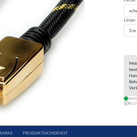
Länge:
Meld
best
Han
Beh
Ver
Verfü
Bis 1
MARKE
PRODUKTSICHERHEIT