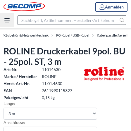
Anmelden
IT-Zubehör & Netzwerktechnik
PC-Kabel / USB-Kabel
Kabel parallel/seriell
ROLINE Druckerkabel 9pol. BU
- 25pol. ST, 3 m
Art.-Nr.
11014630
Marke / Hersteller
ROLINE
Herst.-Art.-Nr.
11.01.4630
EAN
7611990115327
Paketgewicht
0,15 kg
Länge:
Anschlüsse: