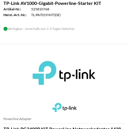
TP-Link AV1000-Gigabit-Powerline-Starter KIT
Artikel-Nr.:
525810768
Herst.-Art.-Nr.:
TL-PA7019 KIT(DE)
Verfügbar - innerhalb von 1-2 Tagen lieferbar
Powerline Adapter
TP-Link PG2400P KIT PowerLine Netzwerkadapter 1428