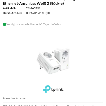
Ethernet-Anschluss Weiß 2 Stück(e)
Artikel-Nr.:
526463791
Herst.-Art.-Nr.:
TL-PA7019P KIT(DE)
Verfügbar - innerhalb von 1-2 Tagen lieferbar
Powerline Adapter