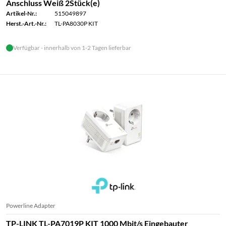
Anschluss Weiß 2Stück(e)
Artikel-Nr.:
515049897
Herst.-Art.-Nr.:
TL-PA8030P KIT
Verfügbar - innerhalb von 1-2 Tagen lieferbar
Powerline Adapter
TP-LINK TL-PA7019P KIT 1000 Mbit/s Eingebauter