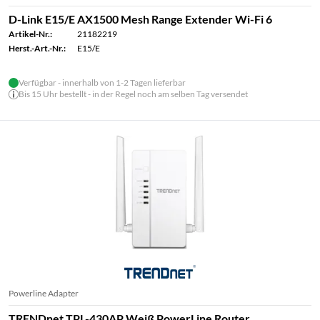
D-Link E15/E AX1500 Mesh Range Extender Wi-Fi 6
Artikel-Nr.:
21182219
Herst.-Art.-Nr.:
E15/E
Verfügbar - innerhalb von 1-2 Tagen lieferbar
Bis 15 Uhr bestellt - in der Regel noch am selben Tag versendet
Powerline Adapter
TRENDnet TPL-430AP Weiß PowerLine Router